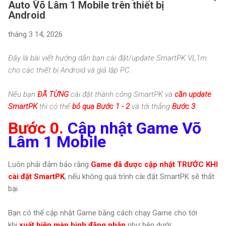
Auto Võ Lâm 1 Mobile trên thiết bị
Android
tháng 3 14, 2026
Đây là bài viết hướng dẫn bạn cài đặt/update SmartPK VL1m
cho các thiết bị Android và giả lập PC.
Nếu bạn
ĐÃ TỪNG
cài đặt thành công SmartPK và
cần update
SmartPK
thì có thể
bỏ qua Bước 1 - 2
và tới thẳng
Bước 3
.
Bước 0.
Cập nhật Game Võ
Lâm 1 Mobile
Luôn phải đảm bảo rằng
Game đã được cập nhật
TRƯỚC KHI
cài đặt SmartPK
, nếu không quá trình cài đặt SmartPK sẽ thất
bại.
Bạn có thể cập nhật Game bằng cách chạy Game cho tới
khi
xuất hiện màn hình đăng nhập
như bên dưới: