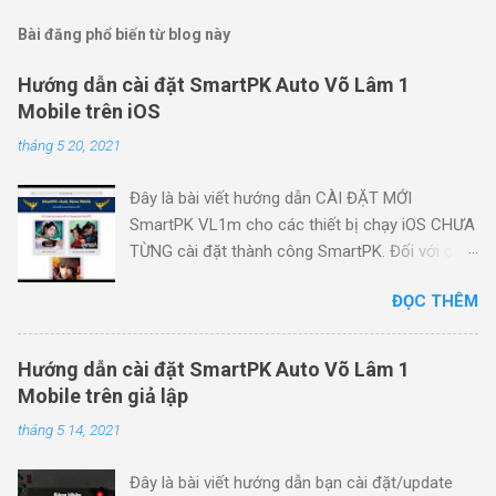
Bài đăng phổ biến từ blog này
Hướng dẫn cài đặt SmartPK Auto Võ Lâm 1
Mobile trên iOS
tháng 5 20, 2021
Đây là bài viết hướng dẫn CÀI ĐẶT MỚI
SmartPK VL1m cho các thiết bị chạy iOS CHƯA
TỪNG cài đặt thành công SmartPK. Đối với các
thiết bị ĐÃ TỪNG cài đặt thành công SmartPK
ĐỌC THÊM
và cần update SmartPK hoặc khôi phục auto
(không thấy nút SmartPK trong game) , vui lòng
làm theo hướng dẫn này: Hướng dẫn update
Hướng dẫn cài đặt SmartPK Auto Võ Lâm 1
hoặc khôi phục SmartPK VL1m trên iOS LƯU Ý
Mobile trên giả lập
TRƯỚC KHI BẮT ĐẦU Các bạn vui lòng làm tuần
tháng 5 14, 2021
tự các bước trong hướng dẫn và lưu ý những
chỗ bôi đỏ . Chỉ mất khoảng 3 - 5 phút là bạn
Đây là bài viết hướng dẫn bạn cài đặt/update
có thể cài đặt SmartPK thành công trên iOS,