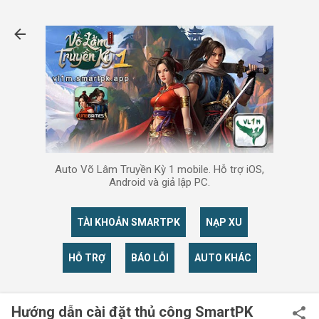
Chuyển đến nội dung chính
Auto Võ Lâm Truyền Kỳ 1 mobile. Hỗ trợ iOS,
Android và giả lập PC.
TÀI KHOẢN SMARTPK
NẠP XU
HỖ TRỢ
BÁO LỖI
AUTO KHÁC
Hướng dẫn cài đặt thủ công SmartPK