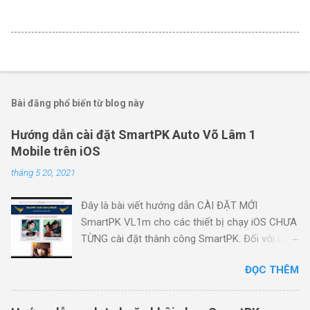
Bài đăng phổ biến từ blog này
Hướng dẫn cài đặt SmartPK Auto Võ Lâm 1
Mobile trên iOS
tháng 5 20, 2021
Đây là bài viết hướng dẫn CÀI ĐẶT MỚI
SmartPK VL1m cho các thiết bị chạy iOS CHƯA
TỪNG cài đặt thành công SmartPK. Đối với các
thiết bị ĐÃ TỪNG cài đặt thành công SmartPK
ĐỌC THÊM
và cần update SmartPK hoặc khôi phục auto
(không thấy nút SmartPK trong game) , vui lòng
làm theo hướng dẫn này: Hướng dẫn update