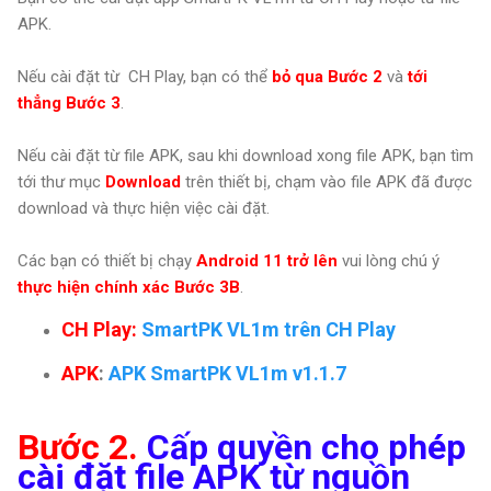
APK.
Nếu cài đặt từ CH Play, bạn có thể
bỏ qua Bước 2
và
tới
thẳng Bước 3
.
Nếu cài đặt từ file APK, sau khi download xong file APK, bạn tìm
tới thư mục
Download
trên thiết bị,
chạm vào file APK đã được
download và thực hiện việc cài đặt.
Các bạn có thiết bị chạy
Android 11 trở lên
vui lòng chú ý
thực hiện chính xác Bước 3B
.
CH Play:
SmartPK VL1m trên CH Play
APK
:
APK SmartPK VL1m v1.1.7
Bước 2.
Cấp quyền cho phép
cài đặt file APK từ nguồn