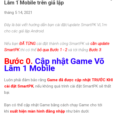
Lâm 1 Mobile trên giả lập
tháng 5 14, 2021
Đây là bài viết hướng dẫn bạn cài đặt/update SmartPK VL1m
cho các giả lập Android.
Nếu bạn
ĐÃ TỪNG
cài đặt thành công SmartPK và
cần update
SmartPK
thì có thể
bỏ qua Bước 1 - 2
và tới thẳng
Bước 3
.
Bước 0.
Cập nhật Game Võ
Lâm 1 Mobile
Luôn phải đảm bảo rằng
Game đã được cập nhật
TRƯỚC KHI
cài đặt SmartPK
, nếu không quá trình cài đặt SmartPK sẽ thất
bại.
Bạn có thể cập nhật Game bằng cách chạy Game cho tới
khi
xuất hiện màn hình đăng nhập
như bên dưới: