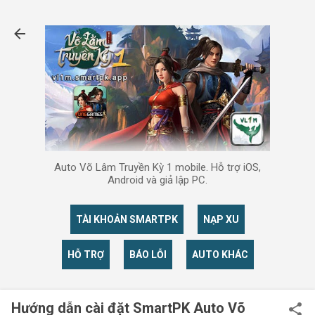
Chuyển đến nội dung chính
Auto Võ Lâm Truyền Kỳ 1 mobile. Hỗ trợ iOS,
Android và giả lập PC.
TÀI KHOẢN SMARTPK
NẠP XU
HỖ TRỢ
BÁO LỖI
AUTO KHÁC
Hướng dẫn cài đặt SmartPK Auto Võ