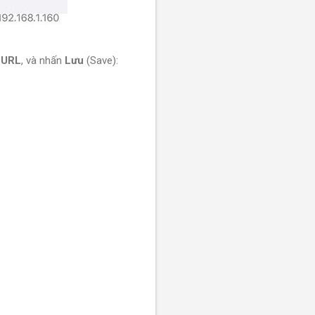
g
URL
, và nhấn
Lưu
(Save):