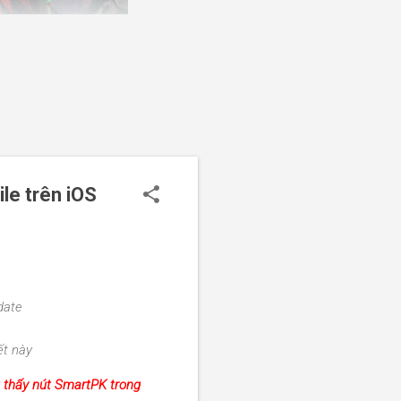
le trên iOS
date
ết này
 thấy nút SmartPK trong