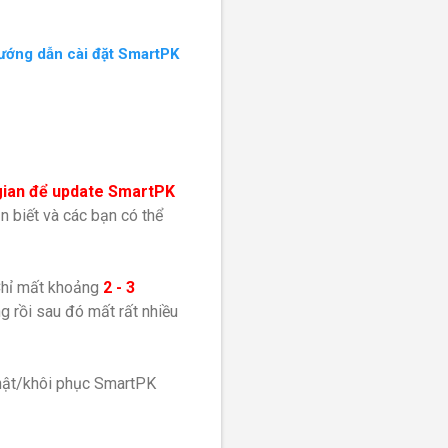
ướng dẫn cài đặt SmartPK
gian để update SmartPK
n biết và các bạn có thể
Chỉ mất khoảng
2 - 3
g rồi sau đó mất rất nhiều
nhật/khôi phục SmartPK