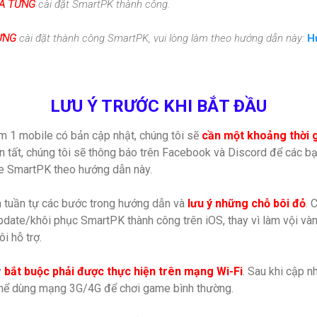
Ã TỪNG
cài đặt SmartPK thành công.
ỪNG
cài đặt thành công SmartPK
, vui lòng làm theo hướng dẫn này:
H
LƯU Ý TRƯỚC KHI BẮT ĐẦU
 1 mobile có bản cập nhật, chúng tôi sẽ
cần một khoảng thời 
àn tất, chúng tôi sẽ thông báo trên Facebook và Discord để các bạ
te SmartPK theo hướng dẫn này.
m tuần tự các bước trong hướng dẫn và
lưu ý những chỗ bôi đỏ
. 
update/khôi phục SmartPK thành công trên iOS, thay vì làm vội vàn
ôi hỗ trợ.
y
bắt buộc phải được thực hiện trên mạng Wi-Fi
. Sau khi cập 
thể dùng mạng 3G/4G để chơi game bình thường.