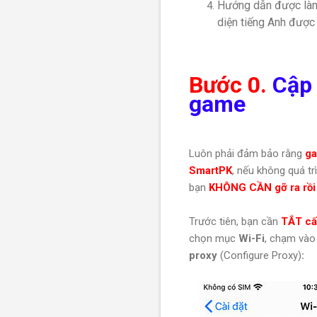
Hướng dẫn được làm t
diện tiếng Anh được 
Bước 0.
Cập 
game
Luôn phải đảm bảo rằng
ga
SmartPK
, nếu không quá t
bạn
KHÔNG CẦN gỡ ra rồi 
Trước tiên, bạn cần
TẮT cấ
chọn mục
Wi-Fi
, chạm vào
proxy
(Configure Proxy)
: