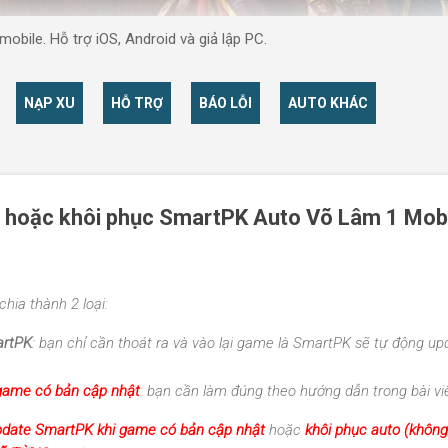
obile. Hỗ trợ iOS, Android và giả lập PC.
NẠP XU
HỖ TRỢ
BÁO LỖI
AUTO KHÁC
 hoặc khôi phục SmartPK Auto Võ Lâm 1 Mobi
hia thành 2 loại:
artPK
: bạn chỉ cần thoát ra và vào lại game là SmartPK sẽ tự động up
game có bản cập nhật
: bạn cần làm đúng theo hướng dẫn trong bài vi
pdate SmartPK khi game có bản cập nhật
hoặc
khôi phục auto
(không