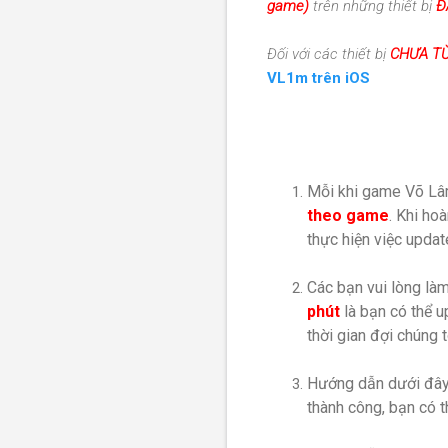
game)
trên những thiết bị
Đ
Đối với các thiết bị
CHƯA T
VL1m trên iOS
Mỗi khi game Võ Lâm
theo game
. Khi ho
thực hiện việc upda
Các bạn vui lòng là
phút
là bạn có thể 
thời gian đợi chúng t
Hướng dẫn dưới đâ
thành công, bạn có 