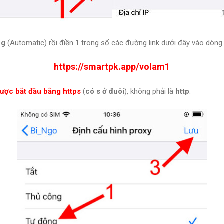
ng
(Automatic) rồi điền 1 trong số các đường link dưới đây vào dòn
https://smartpk.app/volam1
được bắt đầu bằng
https
(
có s ở đuôi
), không phải là
http
.