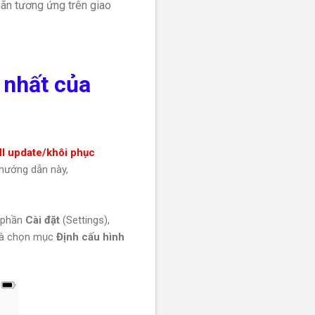
hãn tương ứng trên giao
 nhất của
 update/khôi phục
 hướng dẫn này,
o phần
Cài đặt
(Settings),
và chọn mục
Định cấu hình