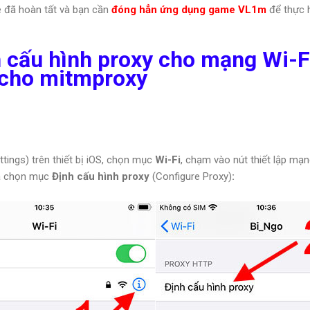
e đã hoàn tất và bạn cần
đóng hẳn ứng dụng game VL1m
để thực h
 cấu hình proxy cho mạng Wi-
cho mitmproxy
ttings) trên thiết bị iOS, chọn mục
Wi-Fi
, chạm vào nút thiết lập mạ
à chọn mục
Định cấu hình proxy
(Configure Proxy)
: