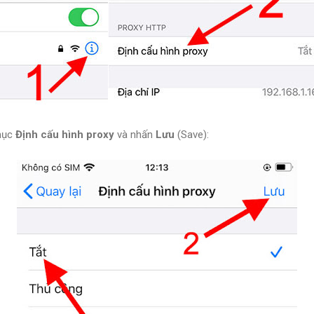
mục
Định cấu hình proxy
và nhấn
Lưu
(Save):