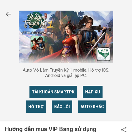
Chuyển đến nội dung chính
Auto Võ Lâm Truyền Kỳ 1 mobile. Hỗ trợ iOS,
Android và giả lập PC.
TÀI KHOẢN SMARTPK
NẠP XU
HỖ TRỢ
BÁO LỖI
AUTO KHÁC
Hướng dẫn mua VIP Bang sử dụng