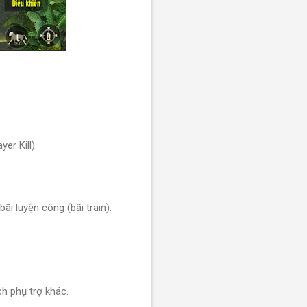
er Kill).
ãi luyện công (bãi train).
ch phụ trợ khác.