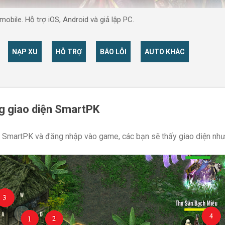
obile. Hỗ trợ iOS, Android và giả lập PC.
NẠP XU
HỖ TRỢ
BÁO LỖI
AUTO KHÁC
g giao diện SmartPK
g SmartPK và đăng nhập vào game, các bạn sẽ thấy giao diện như