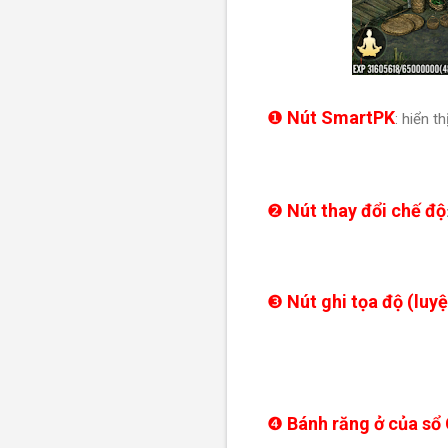
❶
Nút SmartPK
: hiển t
❷
Nút thay đổi chế độ
❸
Nút ghi tọa độ (luy
❹
Bánh răng ở của sổ