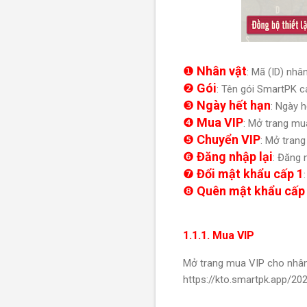
❶
Nhân vật
: Mã (ID) nhâ
❷
Gói
: Tên gói SmartPK 
❸
Ngày hết hạn
: Ngày h
❹
Mua VIP
: Mở trang mu
❺
Chuyển VIP
: Mở trang
❻
Đăng nhập lại
: Đăng 
❼
Đổi mật khẩu cấp 1
❽
Quên mật khẩu cấp
1.1.1. Mua VIP
Mở trang mua VIP cho nhân 
https://kto.smartpk.app/2