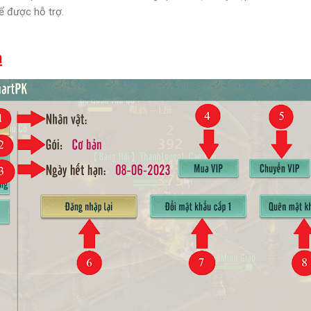
ể được hỗ trợ.
n