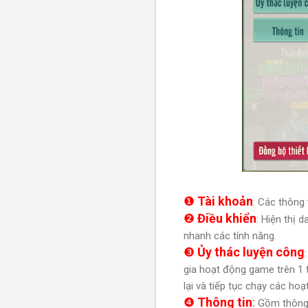
❶
Tài khoản
: Các thông
❷
Điều khiển
: Hiện thị 
nhanh các tính năng.
❸
Ủy thác luyện công
gia hoạt động game trên 1 t
lại và tiếp tục chạy các ho
❹
Thông tin
:
Gồm thông t